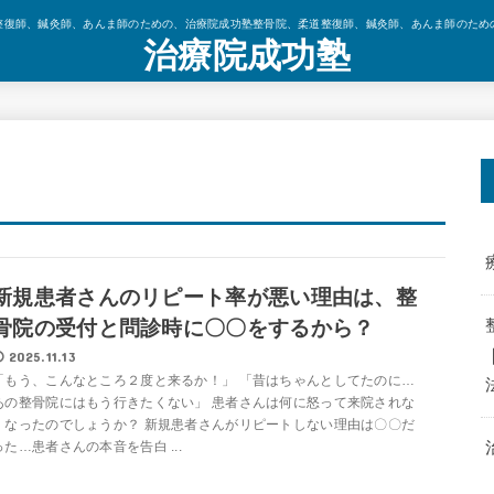
整復師、鍼灸師、あんま師のための、治療院成功塾整骨院、柔道整復師、鍼灸師、あんま師のため
治療院成功塾
新規患者さんのリピート率が悪い理由は、整
骨院の受付と問診時に〇〇をするから？
2025.11.13
「もう、こんなところ２度と来るか！」 「昔はちゃんとしてたのに…
あの整骨院にはもう行きたくない」 患者さんは何に怒って来院されな
くなったのでしょうか？ 新規患者さんがリピートしない理由は〇〇だ
った…患者さんの本音を告白 ...