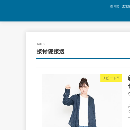
整骨院、柔道
接骨院接遇
リピート率