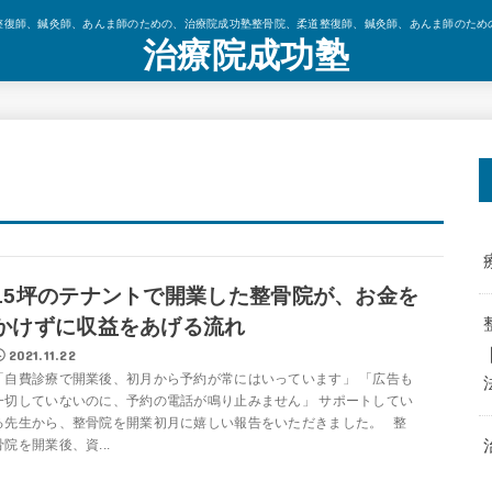
整復師、鍼灸師、あんま師のための、治療院成功塾整骨院、柔道整復師、鍼灸師、あんま師のため
治療院成功塾
15坪のテナントで開業した整骨院が、お金を
かけずに収益をあげる流れ
2021.11.22
「自費診療で開業後、初月から予約が常にはいっています」 「広告も
一切していないのに、予約の電話が鳴り止みません」 サポートしてい
る先生から、整骨院を開業初月に嬉しい報告をいただきました。 整
骨院を開業後、資...