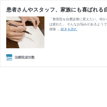
患者さんやスタッフ、家族にも喜ばれる
「整骨院を自費診療に変えたい。何か
は疲れた」 そんなお悩みがあるよう
患
保険 …
続きを読む
者
さ
ん
や
ス
治療院成功塾
タ
ッ
フ、
家
族
に
も
喜
ば
れ