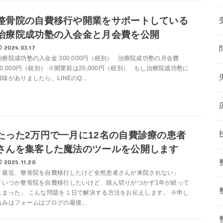
整骨院の自費移行や開業をサポートしている
治療院成功塾の入会金と月会費を公開
2024.03.17
治療院成功塾の入会金 300,000円（税別） 治療院成功塾の月会費
30,000円（税別） ※開業前は20,000円（税別） もし治療院成功塾に
興味がありましたら、LINEのQ...
たった2万円で一月に12名の自費診療の患者
さんを集客した魔法のツールを公開します
2025.11.20
「最近、整骨院を自費移行したけど全然患者さんが来院されない」
「いつか整骨院を自費移行したいけど、踏ん切りがつかず1年が経って
しまった」 こんな問題を１日で解決する方法をお伝えします。 ※申し
込みはフォームはブログの最後...