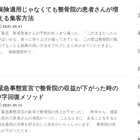
保険適用じゃなくても整骨院の患者さんが増
える集客方法
2021.09.21
「最近、新規患者さんの予約がめっきり減った」 「このままだったら
やばいかも…徐々に売り上げが減ってきている」 この度は整骨院の集
客でもっとも効果の高い方法をブログにまとめさせていただきまし
た。 保険適用外で...
緊急事態宣言で整骨院の収益が下がった時の
V字回復メソッド
2021.09.15
「緊急事態宣言の延長で整骨院の売上が下がった」 「昨年から、感染
を恐れて患者さんの来院がへった」 こんなときに、あることをすると
過去最高の月商を叩き出した先生がいらっしゃいます。 整骨院の売
上が下がったとき...