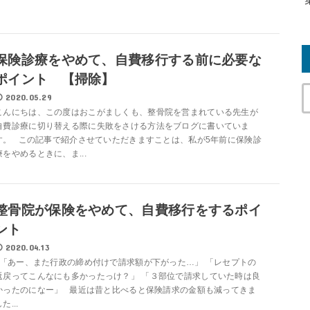
保険診療をやめて、自費移行する前に必要な
ポイント 【掃除】
2020.05.29
こんにちは、この度はおこがましくも、整骨院を営まれている先生が
自費診療に切り替える際に失敗をさける方法をブログに書いていま
す。 この記事で紹介させていただきますことは、私が5年前に保険診
療をやめるときに、ま...
整骨院が保険をやめて、自費移行をするポイ
ント
2020.04.13
「あー、また行政の締め付けで請求額が下がった…」 「レセプトの
返戻ってこんなにも多かったっけ？」 「３部位で請求していた時は良
かったのになー」 最近は昔と比べると保険請求の金額も減ってきま
た...