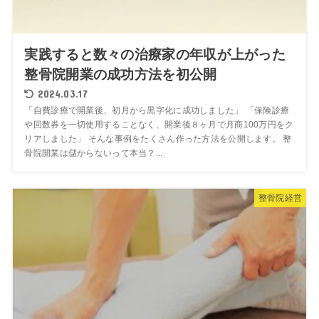
実践すると数々の治療家の年収が上がった
整骨院開業の成功方法を初公開
2024.03.17
「自費診療で開業後、初月から黒字化に成功しました」 「保険診療
や回数券を一切使用することなく、開業後８ヶ月で月商100万円をク
リアしました」 そんな事例をたくさん作った方法を公開します。 整
骨院開業は儲からないって本当？...
整骨院経営