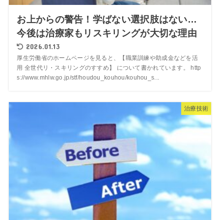
お上からの警告！学ばない選択肢はない…
今後は治療家もリスキリングが大切な理由
2026.01.13
厚生労働省のホームページを見ると、【職業訓練や助成金などを活
用 全世代リ・スキリングのすすめ】 について書かれています。 http
s://www.mhlw.go.jp/stf/houdou_kouhou/kouhou_s...
治療技術