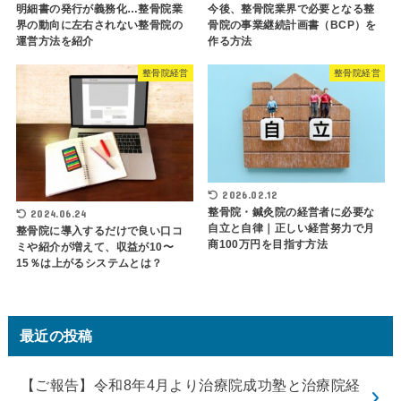
明細書の発行が義務化…整骨院業
今後、整骨院業界で必要となる整
界の動向に左右されない整骨院の
骨院の事業継続計画書（BCP）を
運営方法を紹介
作る方法
整骨院経営
整骨院経営
2026.02.12
整骨院・鍼灸院の経営者に必要な
2024.06.24
自立と自律｜正しい経営努力で月
整骨院に導入するだけで良い口コ
商100万円を目指す方法
ミや紹介が増えて、収益が10〜
15％は上がるシステムとは？
最近の投稿
【ご報告】令和8年4月より治療院成功塾と治療院経