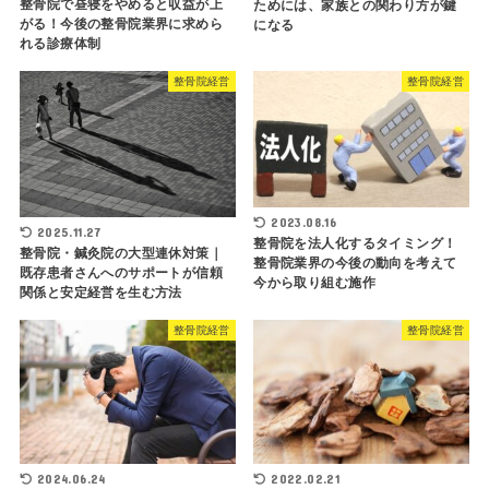
整骨院で昼寝をやめると収益が上
ためには、家族との関わり方が鍵
がる！今後の整骨院業界に求めら
になる
れる診療体制
整骨院経営
整骨院経営
2023.08.16
2025.11.27
整骨院を法人化するタイミング！
整骨院・鍼灸院の大型連休対策｜
整骨院業界の今後の動向を考えて
既存患者さんへのサポートが信頼
今から取り組む施作
関係と安定経営を生む方法
整骨院経営
整骨院経営
2024.06.24
2022.02.21