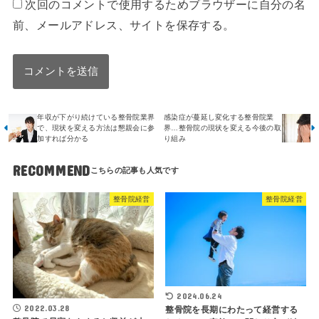
次回のコメントで使用するためブラウザーに自分の名
前、メールアドレス、サイトを保存する。
年収が下がり続けている整骨院業界
感染症が蔓延し変化する整骨院業
で、現状を変える方法は懇親会に参
界…整骨院の現状を変える今後の取
加すれば分かる
り組み
RECOMMEND
整骨院経営
整骨院経営
2024.06.24
2022.03.28
整骨院を長期にわたって経営する