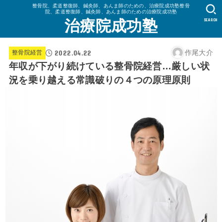
整骨院、柔道整復師、鍼灸師、あんま師のための、治療院成功塾整骨
院、柔道整復師、鍼灸師、あんま師のための治療院成功塾
SEARCH
治療院成功塾
2022.04.22
作尾大介
整骨院経営
年収が下がり続けている整骨院経営…厳しい状
況を乗り越える常識破りの４つの原理原則