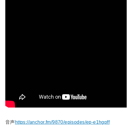
音声
https://anchor.fm/9870/episodes/ep-e1hgpff