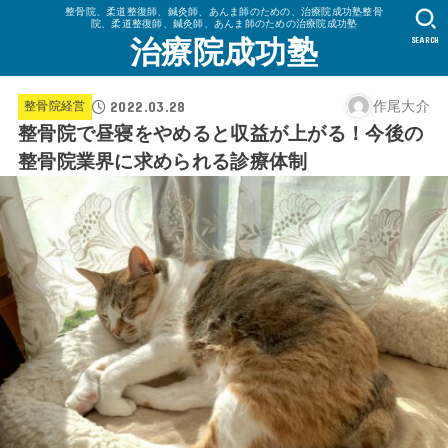
整骨院、柔道整復師、鍼灸師、あんま師のための、治療院成功塾整骨
院、柔道整復師、鍼灸師、あんま師のための治療院成功塾
SEARCH
治療院成功塾
2022.03.28
作尾大介
整骨院経営
整骨院で昼寝をやめると収益が上がる！今後の
整骨院業界に求められる診療体制