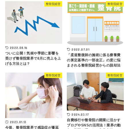
整骨院経営
整骨院経営
2022.08.16
2022.07.01
ついに公開！気候や季節に影響を
「柔道整復師の施術に係る療養費
受けず整骨院業界で8月に売上を上
の算定基準の一部改正」の度に悩
げる方法とは？
まされる整骨院経営からの脱却法
整骨院経営
整骨院経営
2024.03.17
自費移行や整骨院の開業に活かす
2023.01.13
ブログやSNSの活用法！業界の動
今後、整骨院業界で感染症が蔓延