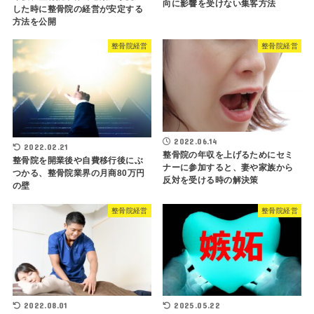
向に影響を受けない集客方法
した時に整骨院の経営が安定する
方法を公開
整骨院経営
整骨院経営
2022.06.14
2022.02.21
整骨院の年収を上げるためにセミ
整骨院を開業後や自費移行後にぶ
ナーに参加すると、妻や家族から
つかる、整骨院業界の月商80万円
反対を受ける時の解決策
の壁
整骨院経営
整骨院経営
2022.08.01
2025.05.22