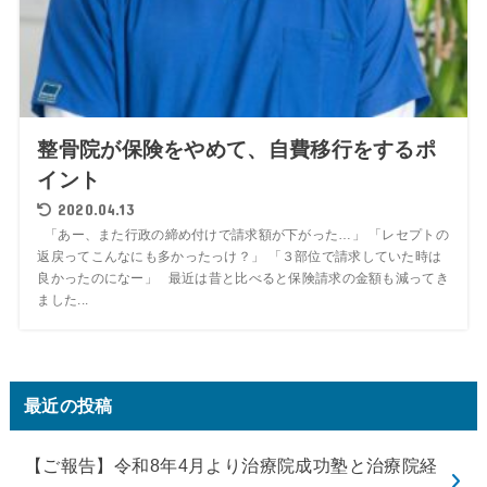
整骨院が保険をやめて、自費移行をするポ
イント
2020.04.13
「あー、また行政の締め付けで請求額が下がった…」 「レセプトの
返戻ってこんなにも多かったっけ？」 「３部位で請求していた時は
良かったのになー」 最近は昔と比べると保険請求の金額も減ってき
ました...
最近の投稿
【ご報告】令和8年4月より治療院成功塾と治療院経