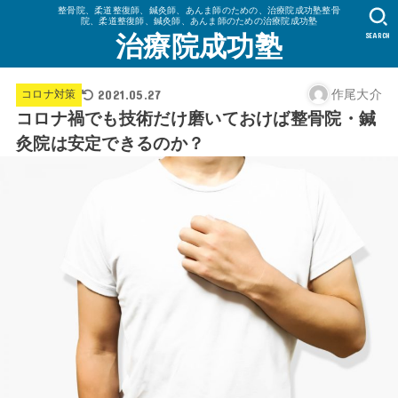
整骨院、柔道整復師、鍼灸師、あんま師のための、治療院成功塾整骨
院、柔道整復師、鍼灸師、あんま師のための治療院成功塾
SEARCH
治療院成功塾
2021.05.27
作尾大介
コロナ対策
コロナ禍でも技術だけ磨いておけば整骨院・鍼
灸院は安定できるのか？