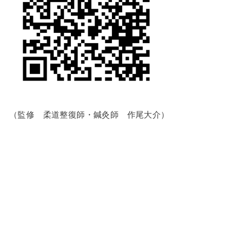
（監修 柔道整復師・鍼灸師 作尾大介）