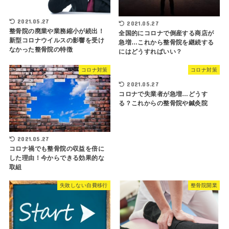
2021.05.27
2021.05.27
整骨院の廃業や業務縮小が続出！
全国的にコロナで倒産する商店が
新型コロナウイルスの影響を受け
急増…これから整骨院を継続する
なかった整骨院の特徴
にはどうすればいい？
コロナ対策
コロナ対策
2021.05.27
コロナで失業者が急増…どうす
る？これからの整骨院や鍼灸院
2021.05.27
コロナ禍でも整骨院の収益を倍に
した理由！今からできる効果的な
取組
失敗しない自費移行
整骨院開業