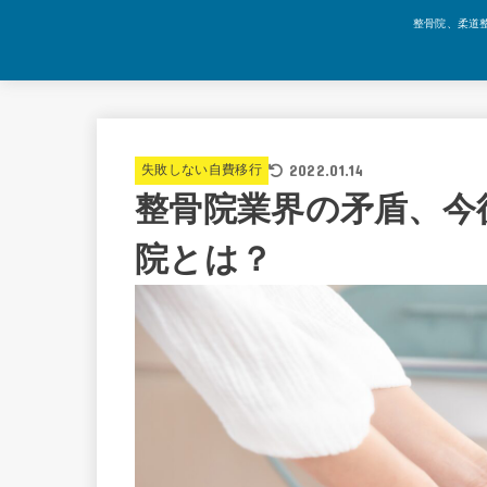
整骨院、柔道
2022.01.14
失敗しない自費移行
整骨院業界の矛盾、今
院とは？