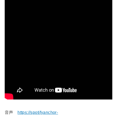
音声
https://spotifyanchor-