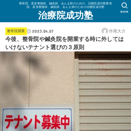
整骨院、柔道整復師、鍼灸師、あんま師のための、治療院成功塾整骨
院、柔道整復師、鍼灸師、あんま師のための治療院成功塾
SEARCH
治療院成功塾
2023.04.07
作尾大介
整骨院開業
今後、整骨院や鍼灸院を開業する時に外しては
いけないテナント選びの３原則