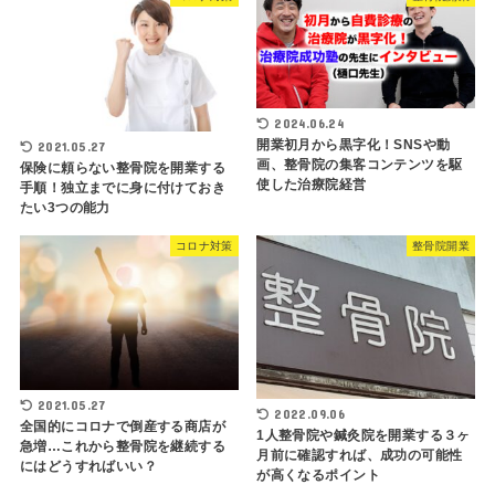
2024.06.24
開業初月から黒字化！SNSや動
2021.05.27
画、整骨院の集客コンテンツを駆
保険に頼らない整骨院を開業する
使した治療院経営
手順！独立までに身に付けておき
たい3つの能力
コロナ対策
整骨院開業
2021.05.27
2022.09.06
全国的にコロナで倒産する商店が
1人整骨院や鍼灸院を開業する３ヶ
急増…これから整骨院を継続する
月前に確認すれば、成功の可能性
にはどうすればいい？
が高くなるポイント