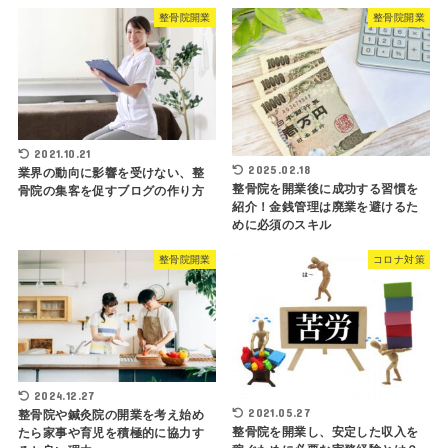
整骨院開業
整骨院開業
2021.10.21
2025.02.18
業界の動向に影響を受けない、整
整骨院を開業後に成功する習慣を
骨院の集客を促すブログの作り方
紹介！金銭管理は廃業を避けるた
めに必須のスキル
整骨院開業
コロナ対策
2024.12.27
2021.05.27
整骨院や鍼灸院の開業を考え始め
整骨院を開業し、安定した収入を
たら家事や育児を積極的に協力す