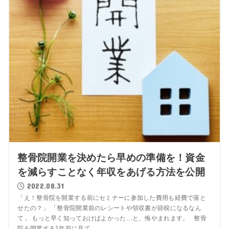
整骨院開業を決めたら早めの準備を！資金
を減らすことなく年収をあげる方法を公開
2022.08.31
「え！整骨院を開業する前にセミナーに参加した費用も経費で落と
せたの？」 「整骨院開業前のレシートや領収書が節税になるなん
て」 もっと早く知っておけばよかった…と、悔やまれます。 整骨
院を開業する1年前に見て...